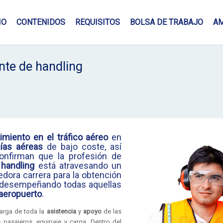
IO
CONTENIDOS
REQUISITOS
BOLSA DE TRABAJO
A
nte de handling
imiento en el tráfico aéreo
en
ías aéreas
de bajo coste, así
onfirman que la profesión de
handling
está atravesando un
dora carrera para la obtención
 desempeñando todas aquellas
aeropuerto
.
carga de toda la
asistencia
y
apoyo
de las
pasajeros, equipaje y carga. Dentro del