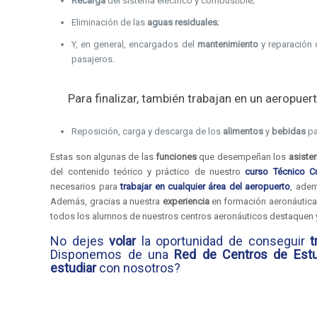
Recarga
del sistema eléctrico y combustible;
Eliminación de las
aguas residuales
;
Y, en general, encargados del
mantenimiento
y reparación 
pasajeros.
Para finalizar, también trabajan en un aeropue
Reposición, carga y descarga de los
alimentos
y
bebidas
pa
Estas son algunas de las
funciones
que desempeñan los
asiste
del contenido teórico y práctico de nuestro
curso Técnico C
necesarios para
trabajar en cualquier área del aeropuerto
, ade
Además, gracias a nuestra
experiencia
en formación aeronáutic
todos los alumnos de nuestros centros aeronáuticos destaquen 
No dejes
volar
la oportunidad de conseguir
t
Disponemos de una
Red de Centros de Estu
estudiar
con nosotros?