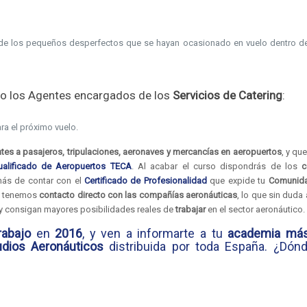
de los pequeños desperfectos que se hayan ocasionado en vuelo dentro de
rto los Agentes encargados de los
Servicios de Catering
:
ra el próximo vuelo.
ntes a pasajeros, tripulaciones, aeronaves y mercancías en aeropuertos
, y qu
ualificado de Aeropuertos TECA
. Al acabar el curso dispondrás de los
c
más de contar con el
Certificado de Profesionalidad
que expide tu
Comunid
a tenemos
contacto directo con las compañías aeronáuticas
, lo que sin duda
y consigan mayores posibilidades reales de
trabajar
en el sector aeronáutico.
rabajo
en
2016
, y ven a informarte a tu
academia más
dios Aeronáuticos
distribuida por toda España. ¿Dón