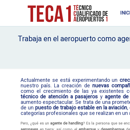
INIC
Trabaja en el aeropuerto como age
Actualmente se está experimentando un
crec
nuestro país. La creación de
nuevas compañ
como el crecimiento de las ya existentes c
técnico de atención a pasajeros
y
agente de 
aumento espectacular. Se trata de una promete
de un
puesto de trabajo estable en la aviación
,
categorías profesionales que se realizan en un
Pero, ¿qué es un
agente de handling
? Es la persona que se en
aeronaves
en tierra; así como el
embarque
y
desembarque
de 