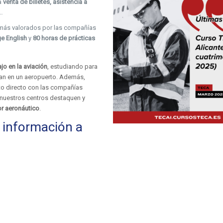
la
venta de billetes, asistencia a
…
s más valorados por las compañías
ge English
y
80 horas de prácticas
jo en la aviación
, estudiando para
izan en un aeropuerto. Además,
o directo con las compañías
 nuestros centros destaquen y
or aeronáutico
.
 información a