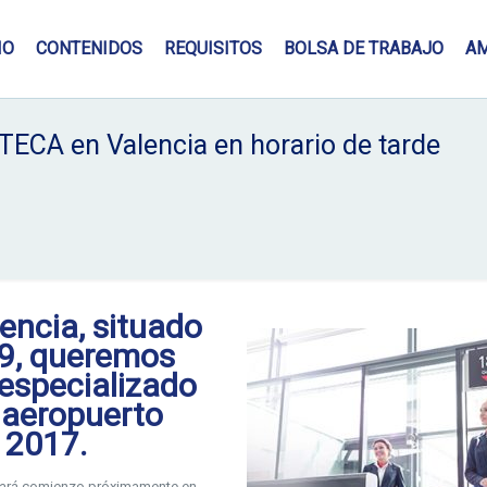
IO
CONTENIDOS
REQUISITOS
BOLSA DE TRABAJO
A
TECA en Valencia en horario de tarde
lencia
, situado
19
,
queremos
especializado
 aeropuerto
 2017.
ará comienzo próximamente en