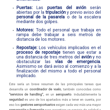
Puertas:
Las
puertas del avión
serán
abiertas por la
tripulación
y previo aviso del
personal de la pasarela
o de la escalera
mediante dos golpes.
Motores:
Todo el personal que trabaja en
rampa debe trabajar a seis metros de
distancia de los motores.
Repostaje:
Los vehículos implicados en el
proceso de repostaje
tienen que estar a
una distancia de tres metros del
avión
y no
obstaculizar las
vías de emergencia
.
Asimismo se dará aviso al comienzo y a la
finalización del mismo a todo el personal
implicado.
Éste sería un breve resumen de las principales tareas que
desarrolla un
coordinador de vuelo
, también conocidas como
“servicios de handling”,
en un
aeropuerto
. Indudablemente la
seguridad
es uno de los apartados más a tener en cuenta, por
eso los
gestores aeroportuarios
exigen cada vez más una mayor
preparación y formación
para garantizar un servicio de calidad a