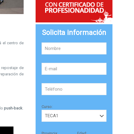
Solicita información
á el centro de
l repostaje de
 reparación de
Curso:
ado
push-back
.
Provincia:
Edad: