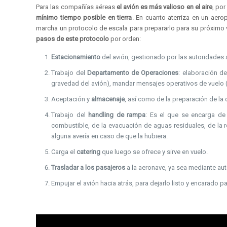
Para las compañías aéreas
el avión es más valioso en el aire
, por
mínimo tiempo posible en tierra
. En cuanto aterriza en un aer
marcha un protocolo de escala para prepararlo para su próximo 
pasos de este protocolo
por orden:
Estacionamiento
del avión, gestionado por las autoridades 
Trabajo del
Departamento de Operaciones
: elaboración d
gravedad del avión), mandar mensajes operativos de vuelo (
Aceptación y
almacenaje
, así como de la preparación de la
Trabajo del
handling de rampa
: Es el que se encarga de 
combustible, de la evacuación de aguas residuales, de la r
alguna avería en caso de que la hubiera.
Carga el
catering
que luego se ofrece y sirve en vuelo.
Trasladar a los pasajeros
a la aeronave, ya sea mediante aut
Empujar el avión hacia atrás, para dejarlo listo y encarado 