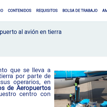
IO
CONTENIDOS
REQUISITOS
BOLSA DE TRABAJO
A
uerto al avión en tierra
to que se lleva a
erra por parte de
sus operarios, en
os de Aeropuertos
uestro centro con