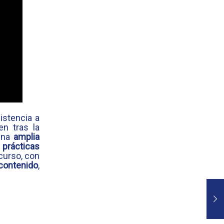
istencia a
en tras la
 una
amplia
e
prácticas
curso, con
contenido
,