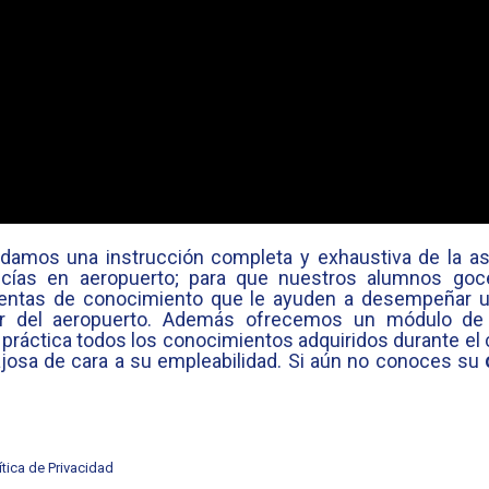
damos una instrucción completa y exhaustiva de la as
ancías en aeropuerto; para que nuestros alumnos goc
amientas de conocimiento que le ayuden a desempeñar
or del aeropuerto. Además ofrecemos un módulo d
práctica todos los conocimientos adquiridos durante el 
tajosa de cara a su empleabilidad. Si aún no conoces su
ítica de Privacidad