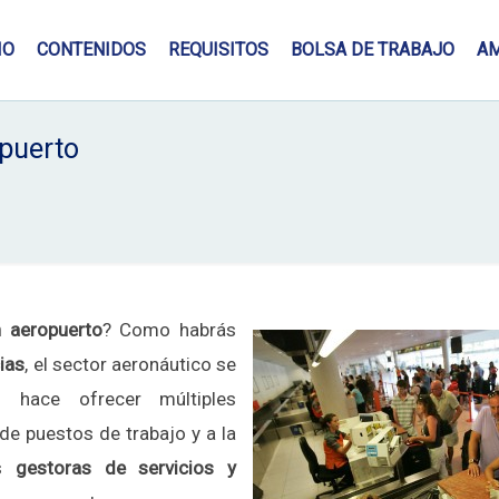
IO
CONTENIDOS
REQUISITOS
BOLSA DE TRABAJO
A
opuerto
n aeropuerto
? Como habrás
ias
, el sector aeronáutico se
o hace ofrecer múltiples
de puestos de trabajo y a la
as
gestoras de servicios y