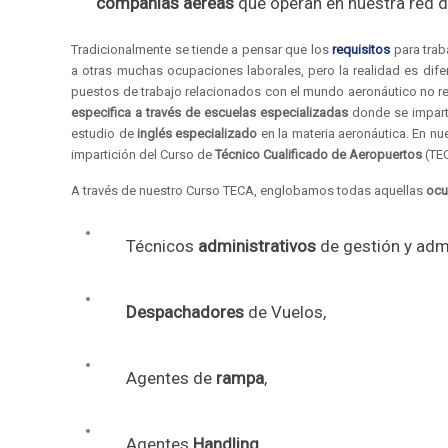
compañías aéreas
que operan en nuestra red d
Tradicionalmente se tiende a pensar que los
requisitos
para trab
a otras muchas ocupaciones laborales, pero la realidad es dife
puestos de trabajo relacionados con el mundo aeronáutico no re
especifica
a través de escuelas especializadas
donde se imparte
estudio de
inglés especializado
en la materia aeronáutica. En nu
impartición del Curso de
Técnico Cualificado de Aeropuertos
(TE
A través de nuestro Curso TECA, englobamos todas aquellas
ocup
Técnicos
administrativos
de gestión y admi
Despachadores
de Vuelos,
Agentes de
rampa
,
Agentes
Handling
,