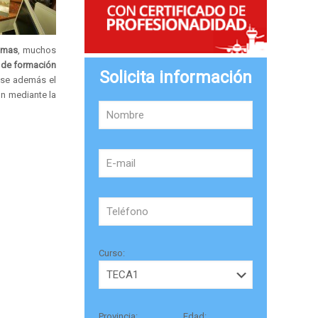
omas
, muchos
 de formación
Solicita información
ose además el
n mediante la
Curso:
Provincia:
Edad: