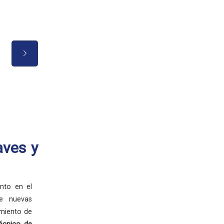
Buen trato hacia el alumnado, 
experiencia muy grata.
aves y
nto en el
de nuevas
imiento de