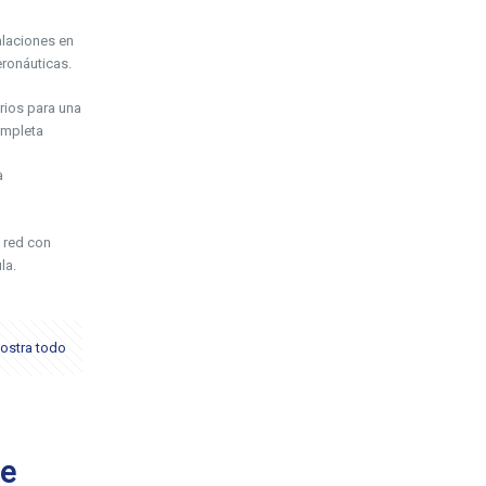
laciones en
ronáuticas.
rios para una
ompleta
a
 red con
la.
ostra todo
de