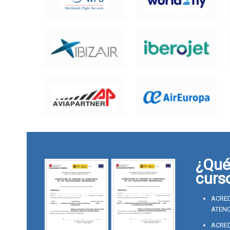
¿Qué 
curs
ACRED
ATENC
ACRED