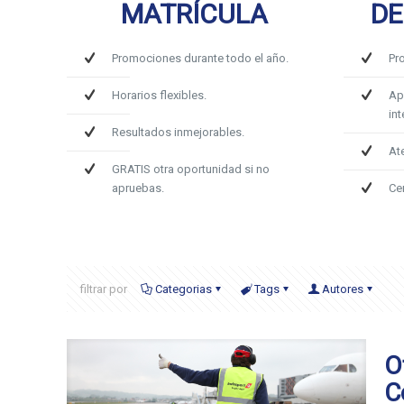
MATRÍCULA
DE
Promociones durante todo el año.
Pr
Horarios flexibles.
Ap
int
Resultados inmejorables.
At
GRATIS otra oportunidad si no
apruebas.
Ce
filtrar por
Categorias
Tags
Autores
O
C