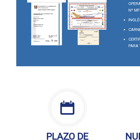
OPERA
Nº MF
INGLÉ
CARNE
CERTI
PARA 
PLAZO DE
NU