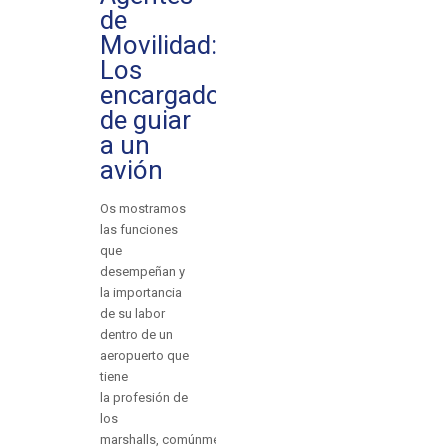
de
Movilidad:
Los
encargados
de guiar
a un
avión
Os mostramos
las funciones
que
desempeñan y
la importancia
de su labor
dentro de un
aeropuerto que
tiene
la profesión de
los
marshalls, comúnmente