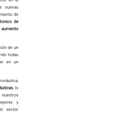
nto en el
de nuevas
imiento de
écnico de
 aumento
ción de un
ando todas
zan en un
ronáutica,
áuticas
, lo
 nuestros
mejores y
el sector