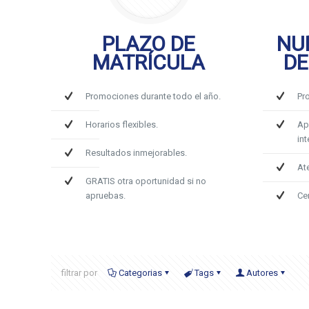
PLAZO DE
NU
MATRÍCULA
DE
Promociones durante todo el año.
Pr
Horarios flexibles.
Ap
int
Resultados inmejorables.
At
GRATIS otra oportunidad si no
apruebas.
Ce
filtrar por
Categorias
Tags
Autores