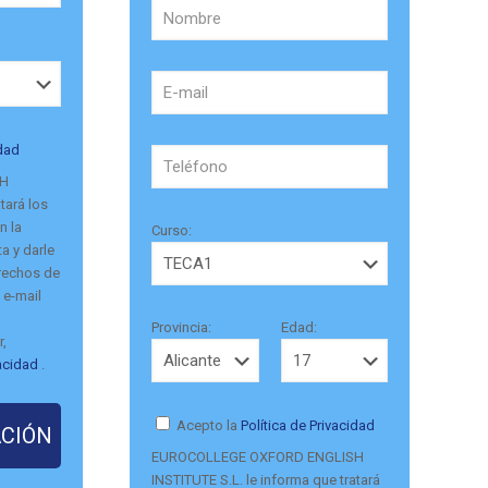
idad
SH
tará los
n la
Curso:
a y darle
erechos de
 e-mail
Provincia:
Edad:
r,
vacidad
.
Acepto la
Política de Privacidad
EUROCOLLEGE OXFORD ENGLISH
INSTITUTE S.L. le informa que tratará