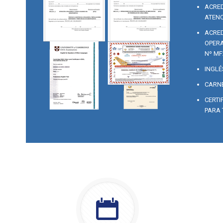
ACRED
ATENC
ACRED
OPERA
Nº MF
INGLÉ
CARNE
CERTI
PARA 