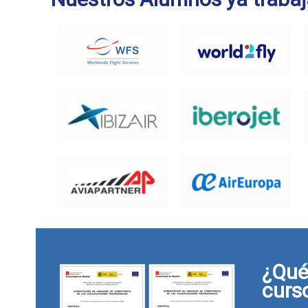
¿Qué 
curs