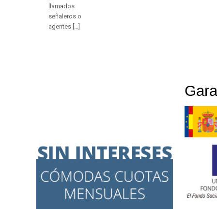
llamados
señaleros o
agentes
[…]
Gara