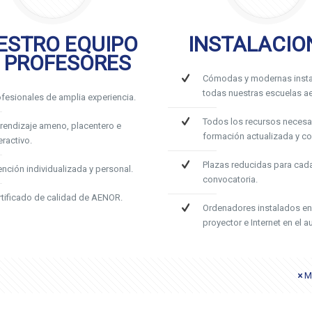
ESTRO EQUIPO
INSTALACIO
 PROFESORES
Cómodas y modernas insta
todas nuestras escuelas ae
ofesionales de amplia experiencia.
Todos los recursos necesa
rendizaje ameno, placentero e
formación actualizada y c
eractivo.
Plazas reducidas para cad
ención individualizada y personal.
convocatoria.
rtificado de calidad de AENOR.
Ordenadores instalados en
proyector e Internet en el au
M