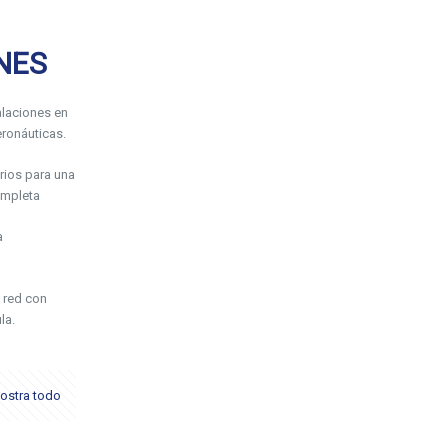
NES
laciones en
ronáuticas.
rios para una
ompleta
a
 red con
la.
ostra todo