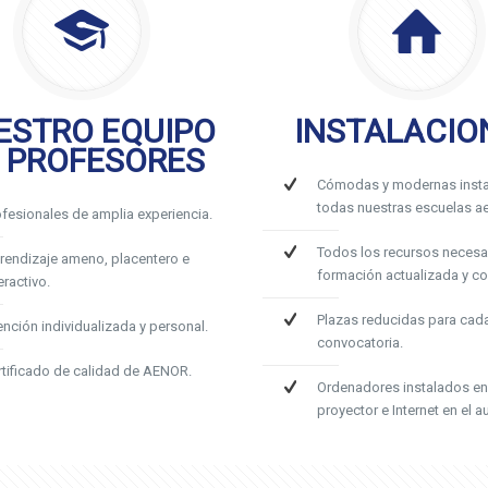
ESTRO EQUIPO
INSTALACIO
 PROFESORES
Cómodas y modernas insta
todas nuestras escuelas ae
ofesionales de amplia experiencia.
Todos los recursos necesa
rendizaje ameno, placentero e
formación actualizada y c
eractivo.
Plazas reducidas para cad
ención individualizada y personal.
convocatoria.
rtificado de calidad de AENOR.
Ordenadores instalados en
proyector e Internet en el au