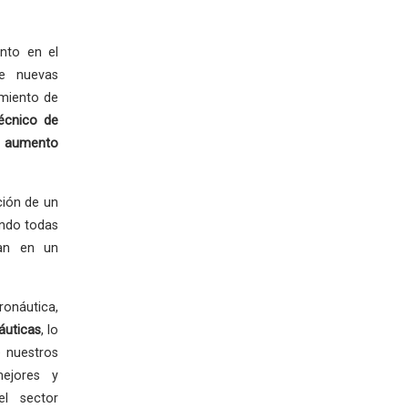
nto en el
de nuevas
imiento de
écnico de
 aumento
ción de un
ando todas
zan en un
ronáutica,
áuticas
, lo
 nuestros
mejores y
el sector