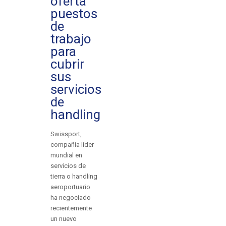
oferta
puestos
de
trabajo
para
cubrir
sus
servicios
de
handling
Swissport,
compañía líder
mundial en
servicios de
tierra o handling
aeroportuario
ha negociado
recientemente
un nuevo