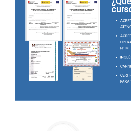
¿Qué 
curs
ACRED
ATENC
ACRED
OPERA
Nº MF
INGLÉ
CARNE
CERTI
PARA 