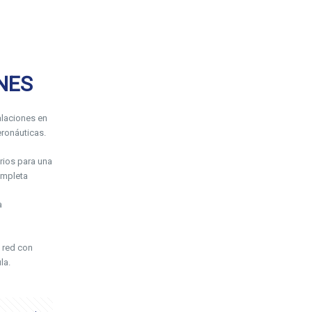
NES
laciones en
ronáuticas.
rios para una
ompleta
a
 red con
la.