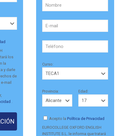
idad
SH
tará los
n la
Curso:
a y darle
erechos de
 e-mail
Provincia:
Edad:
r,
vacidad
.
Acepto la
Política de Privacidad
EUROCOLLEGE OXFORD ENGLISH
INSTITUTE S.L. le informa que tratará