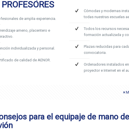
 PROFESORES
Cómodas y modernas insta
todas nuestras escuelas ae
ofesionales de amplia experiencia.
Todos los recursos necesa
rendizaje ameno, placentero e
formación actualizada y c
eractivo.
Plazas reducidas para cad
ención individualizada y personal.
convocatoria.
rtificado de calidad de AENOR.
Ordenadores instalados en
proyector e Internet en el au
M
onsejos para el equipaje de mano de
vión