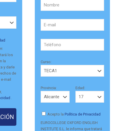
idad
SH
tará los
n la
Curso:
a y darle
erechos de
 e-mail
Provincia:
Edad:
r,
vacidad
.
Acepto la
Política de Privacidad
EUROCOLLEGE OXFORD ENGLISH
INSTITUTE S.L. le informa que tratará