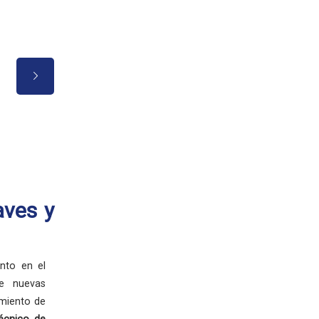
Buen trato hacia el alumnado, 
experiencia muy grata.
aves y
nto en el
de nuevas
imiento de