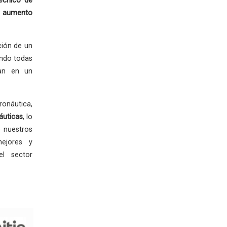
écnico de
 aumento
ción de un
ando todas
zan en un
ronáutica,
áuticas
, lo
 nuestros
mejores y
el sector