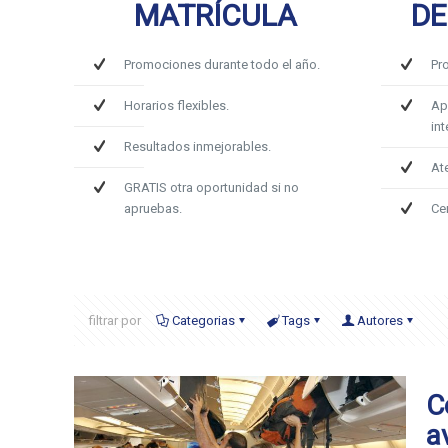
MATRÍCULA
DE
Promociones durante todo el año.
Pr
Horarios flexibles.
Ap
int
Resultados inmejorables.
At
GRATIS otra oportunidad si no
apruebas.
Ce
filtrar por
Categorias
Tags
Autores
C
a