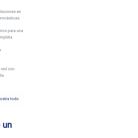
laciones en
ronáuticas.
rios para una
ompleta
a
 red con
la.
ostra todo
 un