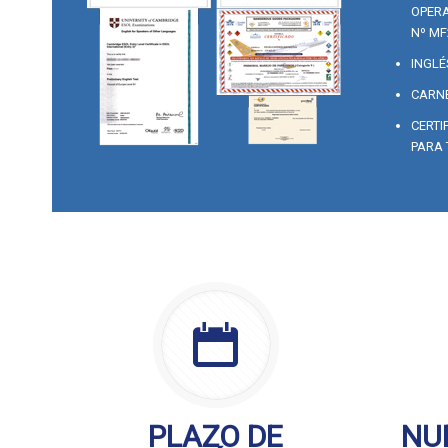
OPERA
Nº MF
INGLÉ
CARNE
CERTI
PARA 
PLAZO DE
NU