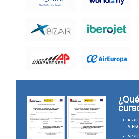
¿Qué 
curs
ACRED
ATENC
ACRED