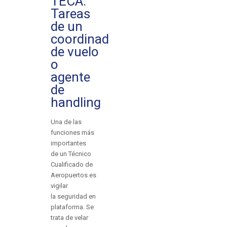
TECA:
Tareas
de un
coordinador
de vuelo
o
agente
de
handling
Una de las
funciones más
importantes
de un Técnico
Cualificado de
Aeropuertos es
vigilar
la seguridad en
plataforma. Se
trata de velar