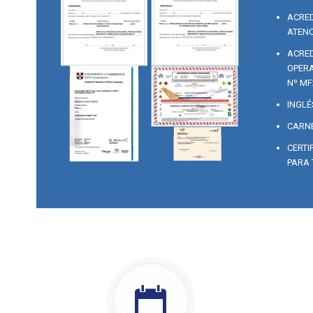
ACRED
ATENC
ACRED
OPERA
Nº MF
INGLÉ
CARNE
CERTI
PARA 