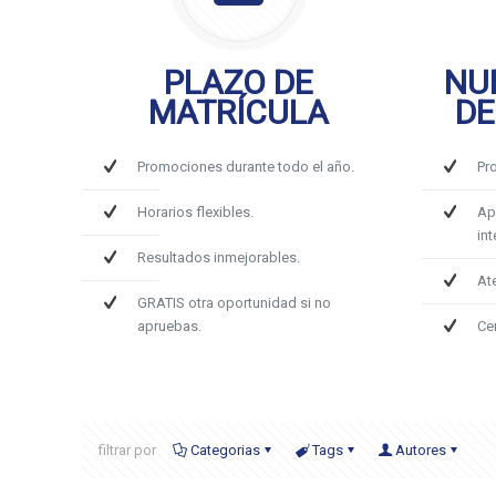
PLAZO DE
NU
MATRÍCULA
DE
Promociones durante todo el año.
Pr
Horarios flexibles.
Ap
int
Resultados inmejorables.
At
GRATIS otra oportunidad si no
apruebas.
Ce
filtrar por
Categorias
Tags
Autores