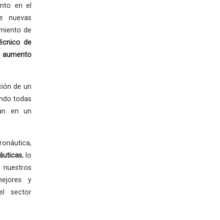
nto en el
de nuevas
imiento de
écnico de
 aumento
ción de un
ando todas
zan en un
ronáutica,
áuticas
, lo
 nuestros
mejores y
el sector