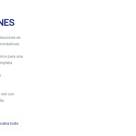
NES
laciones en
ronáuticas.
rios para una
ompleta
a
 red con
la.
ostra todo