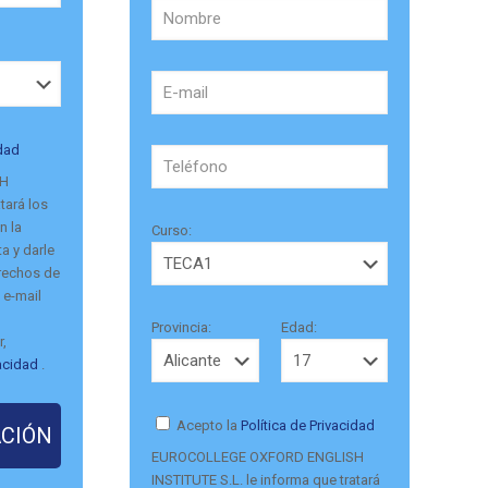
idad
SH
tará los
n la
Curso:
a y darle
erechos de
 e-mail
Provincia:
Edad:
r,
vacidad
.
Acepto la
Política de Privacidad
EUROCOLLEGE OXFORD ENGLISH
INSTITUTE S.L. le informa que tratará