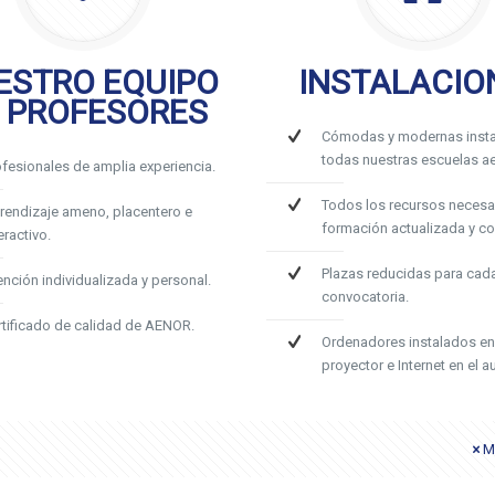
ESTRO EQUIPO
INSTALACIO
 PROFESORES
Cómodas y modernas insta
todas nuestras escuelas ae
ofesionales de amplia experiencia.
Todos los recursos necesa
rendizaje ameno, placentero e
formación actualizada y c
eractivo.
Plazas reducidas para cad
ención individualizada y personal.
convocatoria.
rtificado de calidad de AENOR.
Ordenadores instalados en
proyector e Internet en el au
M