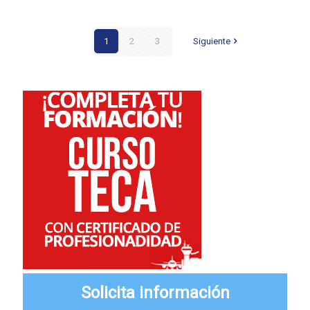
1
2
3
Siguiente
Solicita información