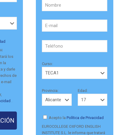
idad
SH
tará los
n la
Curso:
a y darle
erechos de
 e-mail
Provincia:
Edad:
r,
vacidad
.
Acepto la
Política de Privacidad
EUROCOLLEGE OXFORD ENGLISH
INSTITUTE S.L. le informa que tratará