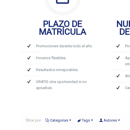
PLAZO DE
NU
MATRÍCULA
DE
Promociones durante todo el año.
Pr
Horarios flexibles.
Ap
int
Resultados inmejorables.
At
GRATIS otra oportunidad si no
apruebas.
Ce
filtrar por
Categorias
Tags
Autores