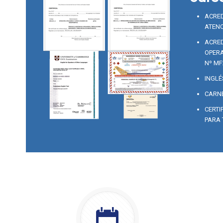
ACRED
ATENC
ACRED
OPERA
Nº MF
INGLÉ
CARNE
CERTI
PARA 