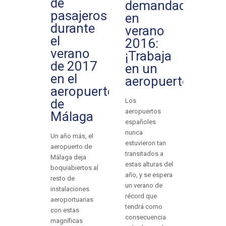
de
demandado
pasajeros
en
durante
verano
el
2016:
verano
¡Trabaja
de 2017
en un
en el
aeropuerto!
aeropuerto
de
Los
aeropuertos
Málaga
españoles
nunca
Un año más, el
estuvieron tan
aeropuerto de
transitados a
Málaga deja
estas alturas del
boquiabiertos al
año, y se espera
resto de
un verano de
instalaciones
récord que
aeroportuarias
tendrá como
con estas
consecuencia
magníficas