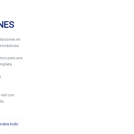
NES
laciones en
ronáuticas.
rios para una
ompleta
a
 red con
la.
ostra todo