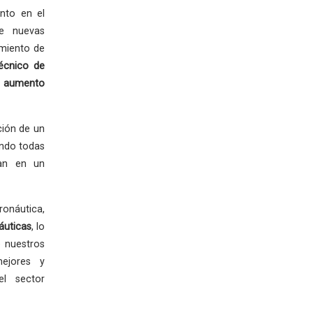
nto en el
de nuevas
imiento de
écnico de
 aumento
ción de un
ando todas
zan en un
ronáutica,
áuticas
, lo
 nuestros
mejores y
el sector