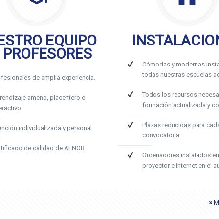
ESTRO EQUIPO
INSTALACIO
 PROFESORES
Cómodas y modernas insta
todas nuestras escuelas ae
ofesionales de amplia experiencia.
Todos los recursos necesa
rendizaje ameno, placentero e
formación actualizada y c
eractivo.
Plazas reducidas para cad
ención individualizada y personal.
convocatoria.
rtificado de calidad de AENOR.
Ordenadores instalados en
proyector e Internet en el au
M