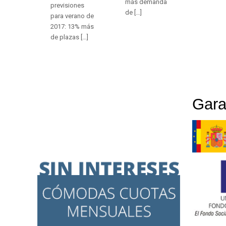
más demanda
previsiones
de
[…]
para verano de
2017: 13% más
de plazas
[…]
Gara