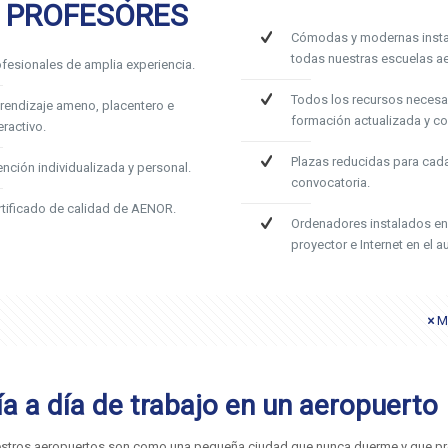
 PROFESORES
Cómodas y modernas insta
todas nuestras escuelas ae
ofesionales de amplia experiencia.
Todos los recursos necesa
rendizaje ameno, placentero e
formación actualizada y c
eractivo.
Plazas reducidas para cad
ención individualizada y personal.
convocatoria.
rtificado de calidad de AENOR.
Ordenadores instalados en
proyector e Internet en el au
M
ía a día de trabajo en un aeropuerto
stros aeropuertos son como una pequeña ciudad que nunca duerme y que pr