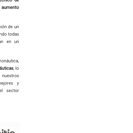
écnico de
 aumento
ción de un
ando todas
zan en un
ronáutica,
áuticas
, lo
 nuestros
mejores y
el sector