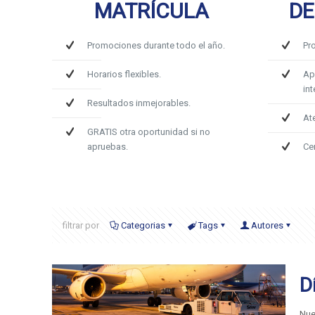
MATRÍCULA
DE
Promociones durante todo el año.
Pr
Horarios flexibles.
Ap
int
Resultados inmejorables.
At
GRATIS otra oportunidad si no
apruebas.
Ce
filtrar por
Categorias
Tags
Autores
D
Nue