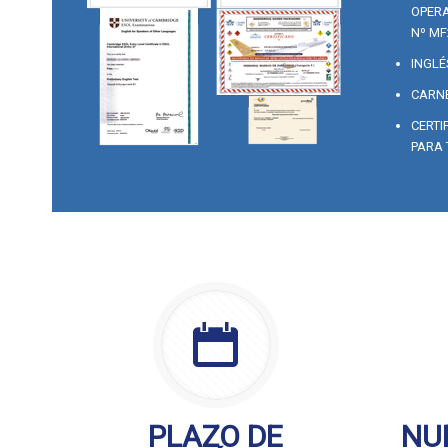
OPERA
Nº MF
INGLÉ
CARNE
CERTI
PARA 
PLAZO DE
NU