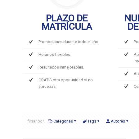
PLAZO DE
NU
MATRÍCULA
DE
Promociones durante todo el año.
Pr
Horarios flexibles.
Ap
int
Resultados inmejorables.
At
GRATIS otra oportunidad si no
apruebas.
Ce
filtrar por
Categorias
Tags
Autores