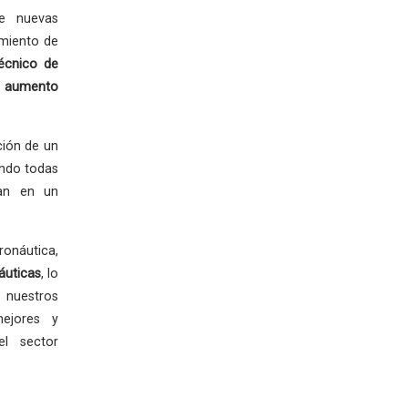
de nuevas
imiento de
écnico de
 aumento
ción de un
ando todas
zan en un
ronáutica,
áuticas
, lo
 nuestros
mejores y
el sector