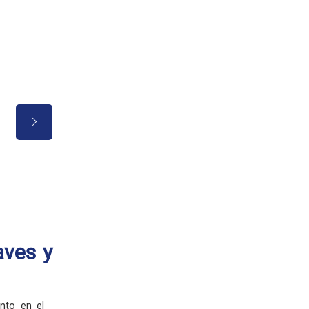
Buen trato hacia el alumnado, 
experiencia muy grata.
aves y
nto en el