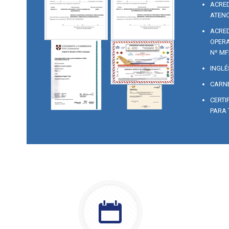
ACRED
ATENC
ACRED
OPERA
Nº MF
INGLÉ
CARNE
CERTI
PARA 