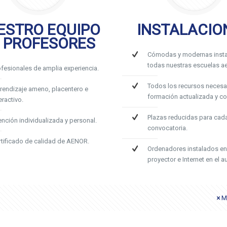
ESTRO EQUIPO
INSTALACIO
 PROFESORES
Cómodas y modernas insta
todas nuestras escuelas ae
ofesionales de amplia experiencia.
Todos los recursos necesa
rendizaje ameno, placentero e
formación actualizada y c
eractivo.
Plazas reducidas para cad
ención individualizada y personal.
convocatoria.
rtificado de calidad de AENOR.
Ordenadores instalados en
proyector e Internet en el au
M