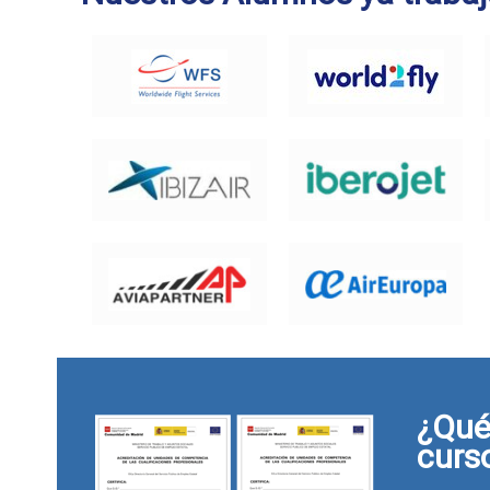
¿Qué 
curs