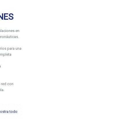
NES
laciones en
ronáuticas.
rios para una
ompleta
a
 red con
la.
ostra todo