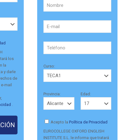
idad
SH
tará los
n la
Curso:
a y darle
erechos de
 e-mail
Provincia:
Edad:
r,
vacidad
.
Acepto la
Política de Privacidad
EUROCOLLEGE OXFORD ENGLISH
INSTITUTE S.L. le informa que tratará