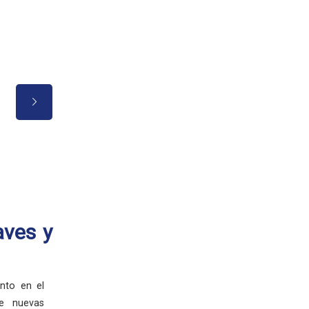
Buen trato hacia el alumnado, 
experiencia muy grata.
aves y
nto en el
de nuevas