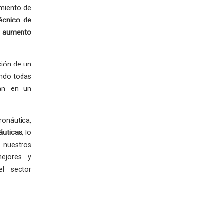
imiento de
écnico de
 aumento
ción de un
ando todas
zan en un
ronáutica,
áuticas
, lo
 nuestros
mejores y
el sector