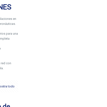
NES
laciones en
ronáuticas.
rios para una
ompleta
a
 red con
la.
ostra todo
e de