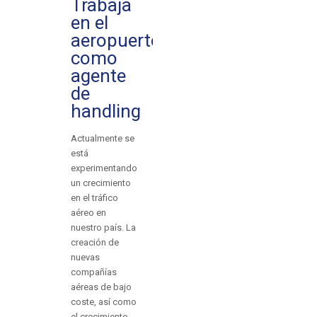
Trabaja
en el
aeropuerto
como
agente
de
handling
Actualmente se
está
experimentando
un crecimiento
en el tráfico
aéreo en
nuestro país. La
creación de
nuevas
compañías
aéreas de bajo
coste, así como
el crecimiento