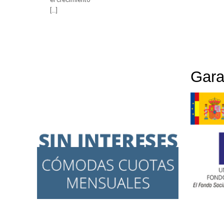
[…]
Gara