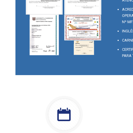
ATENC
ACRED
OPERA
Nº MF
INGLÉ
CARNE
CERTI
PARA 