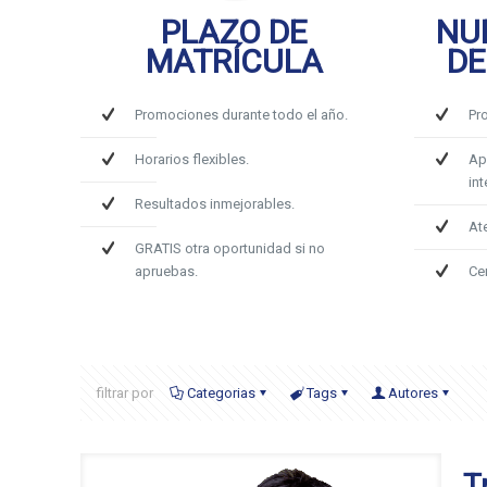
PLAZO DE
NU
MATRÍCULA
DE
Promociones durante todo el año.
Pr
Horarios flexibles.
Ap
int
Resultados inmejorables.
At
GRATIS otra oportunidad si no
apruebas.
Ce
filtrar por
Categorias
Tags
Autores
T