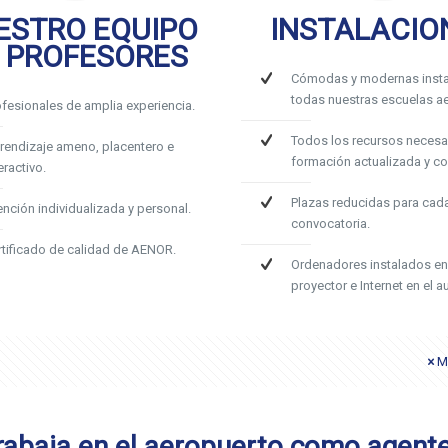
ESTRO EQUIPO
INSTALACIO
 PROFESORES
Cómodas y modernas insta
todas nuestras escuelas ae
ofesionales de amplia experiencia.
Todos los recursos necesa
rendizaje ameno, placentero e
formación actualizada y c
eractivo.
Plazas reducidas para cad
ención individualizada y personal.
convocatoria.
rtificado de calidad de AENOR.
Ordenadores instalados en
proyector e Internet en el au
M
rabaja en el aeropuerto como agent