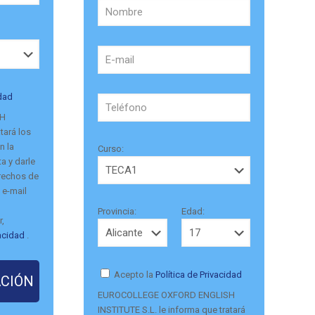
idad
SH
tará los
n la
Curso:
a y darle
erechos de
 e-mail
Provincia:
Edad:
r,
vacidad
.
Acepto la
Política de Privacidad
EUROCOLLEGE OXFORD ENGLISH
INSTITUTE S.L. le informa que tratará