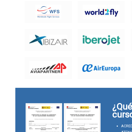
¿Qué 
curs
ACRED