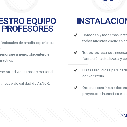
ESTRO EQUIPO
INSTALACIO
 PROFESORES
Cómodas y modernas insta
todas nuestras escuelas ae
ofesionales de amplia experiencia.
Todos los recursos necesa
rendizaje ameno, placentero e
formación actualizada y c
eractivo.
Plazas reducidas para cad
ención individualizada y personal.
convocatoria.
rtificado de calidad de AENOR.
Ordenadores instalados en
proyector e Internet en el au
M