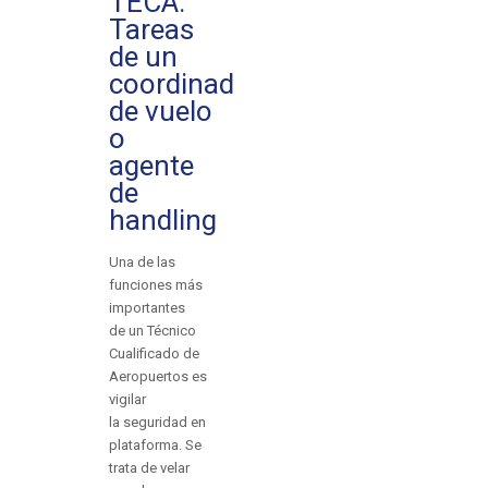
TECA:
Tareas
de un
coordinador
de vuelo
o
agente
de
handling
Una de las
funciones más
importantes
de un Técnico
Cualificado de
Aeropuertos es
vigilar
la seguridad en
plataforma. Se
trata de velar