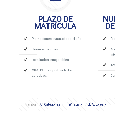
PLAZO DE
NU
MATRÍCULA
DE
Promociones durante todo el año.
Pr
Horarios flexibles.
Ap
int
Resultados inmejorables.
At
GRATIS otra oportunidad si no
apruebas.
Ce
filtrar por
Categorias
Tags
Autores