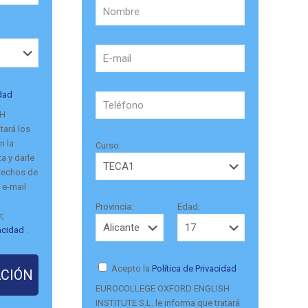
idad
SH
tará los
n la
Curso:
a y darle
erechos de
 e-mail
Provincia:
Edad:
r,
vacidad
.
Acepto la
Política de Privacidad
EUROCOLLEGE OXFORD ENGLISH
INSTITUTE S.L. le informa que tratará