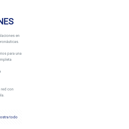
NES
laciones en
ronáuticas.
rios para una
ompleta
a
 red con
la.
ostra todo