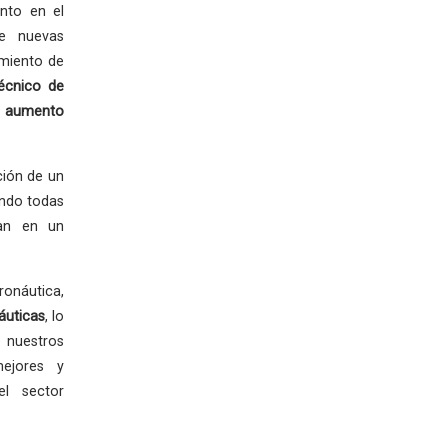
nto en el
de nuevas
imiento de
écnico de
 aumento
ción de un
ando todas
zan en un
ronáutica,
áuticas
, lo
 nuestros
mejores y
el sector