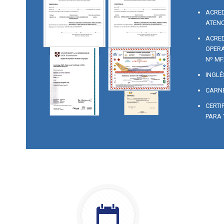
ACRED
ATENC
ACRED
OPERA
Nº MF
INGLÉ
CARNE
CERTI
PARA 